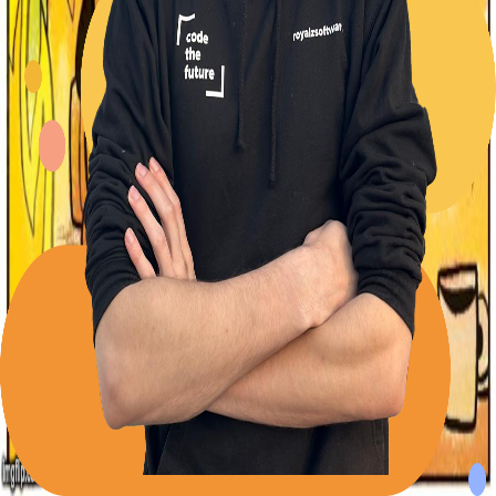
Back to Blog
Posts tagged with
#
domain-model
Stop stuffing helpers into Angular services
Alexander Panov
2023-04-20
3 min read
282
views
Leistungen
Portfolio
Kundenmeinungen
Über uns
Newsletter
Blog
Impressum: RoyalZSoftware UG (haftungsbeschränkt),
Lärchenstraße 3, 82362 Weilheim in Oberbayern