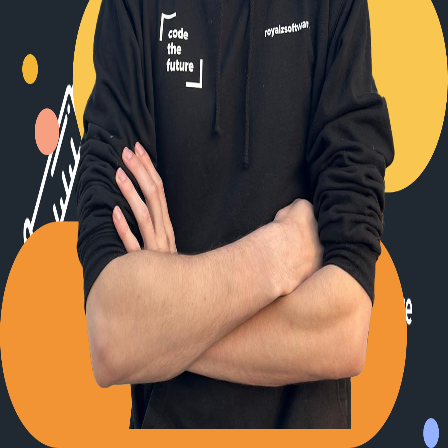
Back to Blog
Posts tagged with
#
frontend-architecture
Advent Calendar #15 - Angular Dependency
Injection
Alexander Panov
2023-12-15
2 min read
21
views
Leistungen
Portfolio
Kundenmeinungen
Über uns
Newsletter
Blog
Impressum: RoyalZSoftware UG (haftungsbeschränkt),
Lärchenstraße 3, 82362 Weilheim in Oberbayern