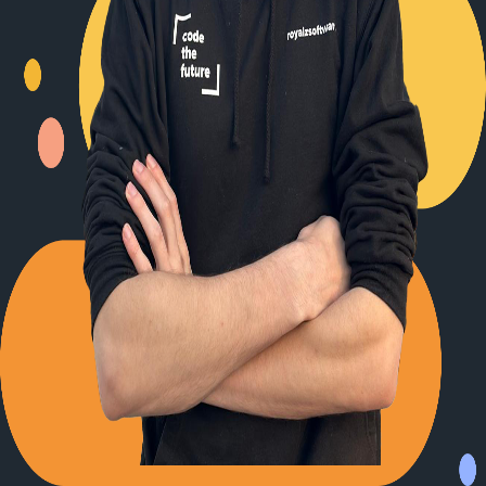
Back to Blog
Posts tagged with
#
interface-segregation-
principle
Advent Calendar #20 - The interface segregation
principle
Alexander Panov
2023-12-20
2 min read
20
views
Leistungen
Portfolio
Kundenmeinungen
Über uns
Newsletter
Blog
Impressum: RoyalZSoftware UG (haftungsbeschränkt),
Lärchenstraße 3, 82362 Weilheim in Oberbayern