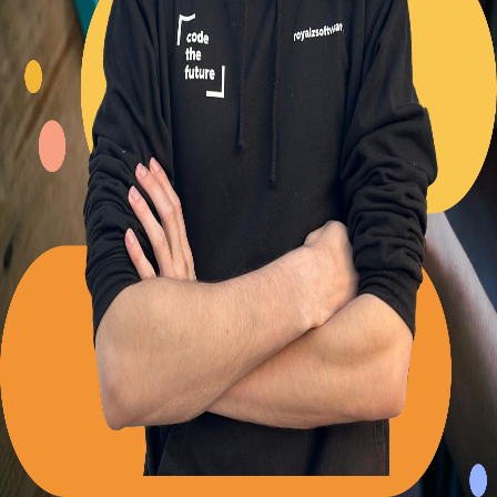
Back to Blog
Posts tagged with
#
mesibo
Chat SDKs: Choosing the Right One
Alexander Panov
2023-02-10
3 min read
68
views
Leistungen
Portfolio
Kundenmeinungen
Über uns
Newsletter
Blog
Impressum: RoyalZSoftware UG (haftungsbeschränkt),
Lärchenstraße 3, 82362 Weilheim in Oberbayern