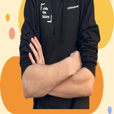
Back to Blog
Posts tagged with
#
password-management
Advent Calendar #4 - My turn on cybersecurity
Alexander Panov
2023-12-04
3 min read
27
views
Leistungen
Portfolio
Kundenmeinungen
Über uns
Newsletter
Blog
Impressum: RoyalZSoftware UG (haftungsbeschränkt),
Lärchenstraße 3, 82362 Weilheim in Oberbayern