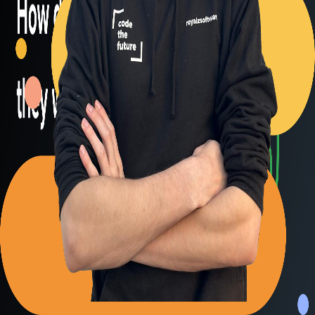
Back to Blog
Posts tagged with
#
web-security
Cookies 1o1: How do they work
Alexander Panov
2023-06-09
3 min read
35
views
Leistungen
Portfolio
Kundenmeinungen
Über uns
Newsletter
Blog
Impressum: RoyalZSoftware UG (haftungsbeschränkt),
Lärchenstraße 3, 82362 Weilheim in Oberbayern