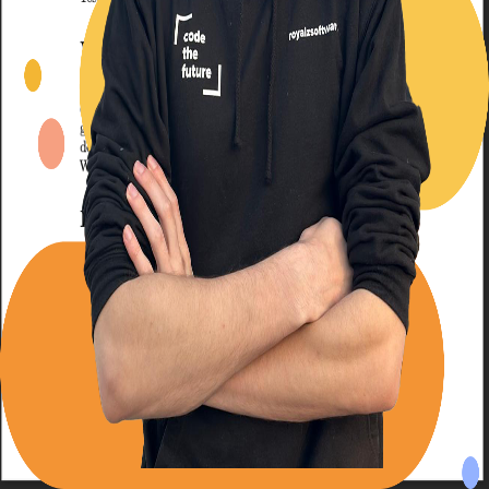
Back to Blog
Posts tagged with
#
markdown
Advent Calendar #7 - I assembled a book with
GitHub actions
Alexander Panov
2023-12-07
2 min read
16
views
Leistungen
Portfolio
Kundenmeinungen
Über uns
Newsletter
Blog
Impressum: RoyalZSoftware UG (haftungsbeschränkt),
Lärchenstraße 3, 82362 Weilheim in Oberbayern